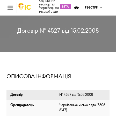
Офіційний
геопортал
Чернівецької
РЕЄСТРИ
міської ради
Міс
зем
кад
Реє
Договір № 4527 від 15.02.2008
ком
май
Інв
мап
Реє
рек
зас
Ох
ОПИСОВА ІНФОРМАЦІЯ
кул
сп
Бла
Договір
№ 4527 від 15.02.2008
Орендодавець
Чернівецька міська рада (⁨3606
8147⁩)