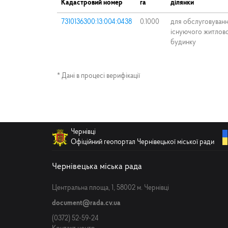
Кадастровий номер
га
ділянки
7310136300:13:004:0438
0.1000
для обслуговуван
існуючого житлов
будинку
* Дані в процесі верифікації
Чернівці
Офіційний геопортал Чернівецької міської ради
Чернівецька міська рада
Центральна площа, 1, 58002 м. Чернівці
document@rada.cv.ua
(0372) 52-59-24