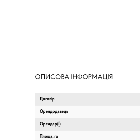
ОПИСОВА ІНФОРМАЦІЯ
Договір
Орендодавець
Орендар(і)
Площа, га