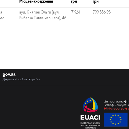
Місцезнаходження
грн
грн
ня
вул. Княгині Ольги (вул.
719,61
799 556,93
ого
Рибалка Павла маршала), 46
gov.ua
Державні сайти України