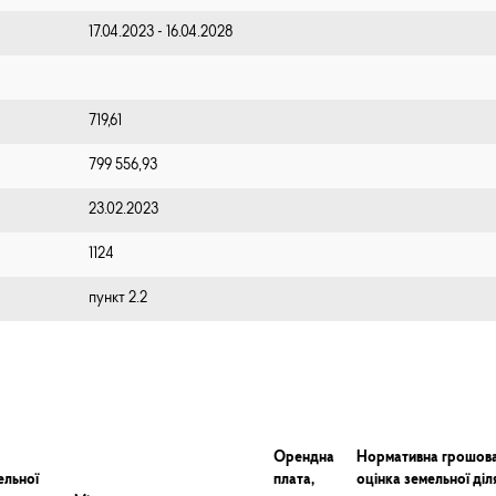
17.04.2023 - 16.04.2028
719,61
799 556,93
23.02.2023
1124
пункт 2.2
Орендна
Нормативна грошов
ельної
плата,
оцінка земельної діл