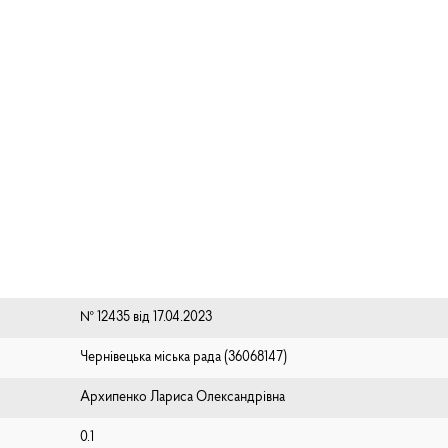
№ 12435 від 17.04.2023
Чернівецька міська рада (⁨36068147⁩)
Архипенко Лариса Олександрівна
0.1