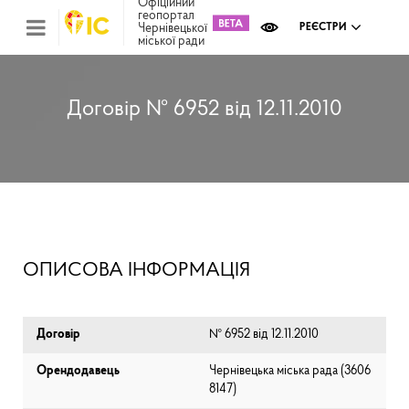
Офіційний
геопортал
Чернівецької
РЕЄСТРИ
міської ради
Міс
зем
кад
Реє
Договір № 6952 від 12.11.2010
ком
май
Інв
мап
Реє
рек
зас
Ох
ОПИСОВА ІНФОРМАЦІЯ
кул
сп
Бла
Договір
№ 6952 від 12.11.2010
Орендодавець
Чернівецька міська рада (⁨3606
8147⁩)