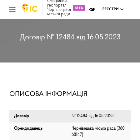
Офіційний
геопортал
Чернівецької
РЕЄСТРИ
міської ради
Міс
зем
кад
Реє
Договір № 12484 від 16.05.2023
ком
май
Інв
мап
Реє
рек
зас
Ох
ОПИСОВА ІНФОРМАЦІЯ
кул
сп
Бла
Договір
№ 12484 від 16.05.2023
Орендодавець
Чернівецька міська рада (⁨360
68147⁩)