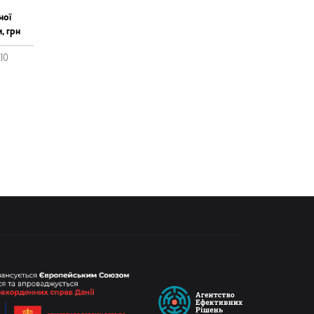
ної
, грн
10