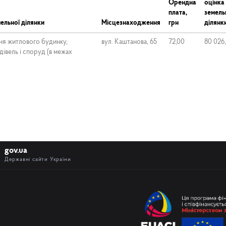
Орендна
оцінка
плата,
земель
ельної ділянки
Місцезнаходження
грн
ділянки
ня житлового будинку,
вул. Каштанова, 65
72,00
80 026,
івель і споруд (в межах
gov.ua
Державні сайти України