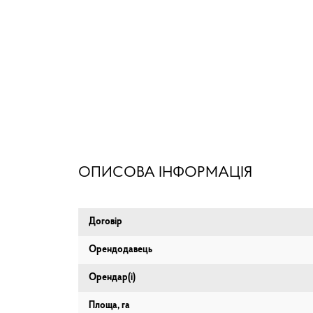
ОПИСОВА ІНФОРМАЦІЯ
Договір
Орендодавець
Орендар(і)
Площа, га