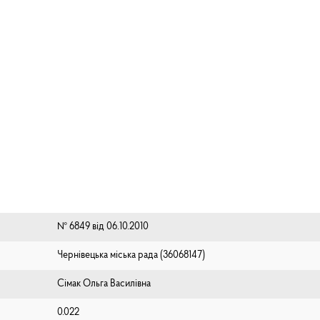
№ 6849 від 06.10.2010
Чернівецька міська рада (⁨36068147⁩)
Сімак Ольга Василівна
0.022