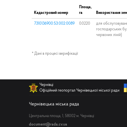
Площа,
Кадастровий номер
га
Використання зем
7310136900:53:002:0089
0.0220
для обслуговуван
господарських буд
червоних ліній)
* Дані в процесі верифікації
Чернівці
Офіційний геопортал Чернівецької міської ради
Чернівецька міська рада
Центральна площа, 1, 58002 м. Чернівці
document@rada.cv.ua