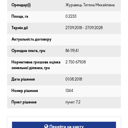
Орендар(і)
Журавець Тетяна Михайлівна
Площа, га
0.2233
Термін дії
27.09.2018 - 27.09.2028
Актуальність договору
Орендна плата, грн
86 119,41
Нормативна грошова оцінка
2 750 679,08
земельної ділянки, грн
Дата рішення
01.08.2018
Номер рішення
1344
Пункт рішення
пункт 7.2
Перейти на карту