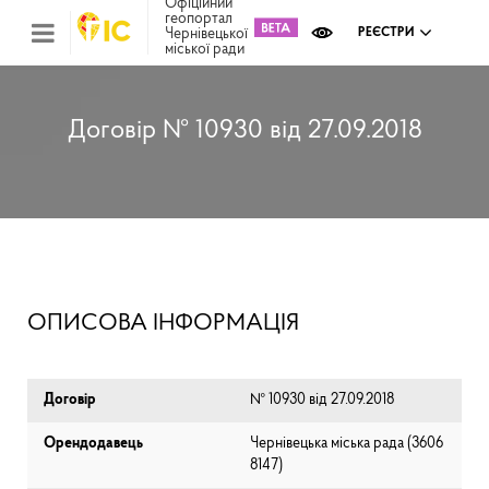
Офіційний
геопортал
Чернівецької
РЕЄСТРИ
міської ради
Міс
зем
кад
Реє
Договір № 10930 від 27.09.2018
ком
май
Інв
мап
Реє
рек
зас
Ох
ОПИСОВА ІНФОРМАЦІЯ
кул
сп
Бла
Договір
№ 10930 від 27.09.2018
Орендодавець
Чернівецька міська рада (⁨3606
8147⁩)