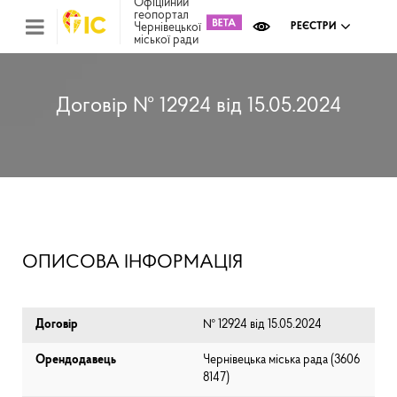
Офіційний
геопортал
Чернівецької
РЕЄСТРИ
міської ради
Міс
зем
кад
Реє
Договір № 12924 від 15.05.2024
ком
май
Інв
мап
Реє
рек
зас
Ох
ОПИСОВА ІНФОРМАЦІЯ
кул
сп
Бла
Договір
№ 12924 від 15.05.2024
Орендодавець
Чернівецька міська рада (⁨3606
8147⁩)