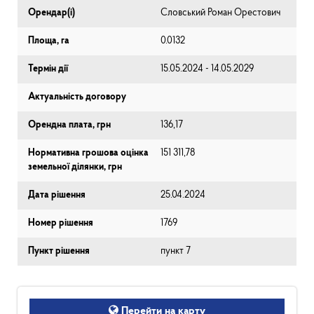
Орендар(і)
Словський Роман Орестович
Площа, га
0.0132
Термін дії
15.05.2024 - 14.05.2029
Актуальність договору
Орендна плата, грн
136,17
Нормативна грошова оцінка
151 311,78
земельної ділянки, грн
Дата рішення
25.04.2024
Номер рішення
1769
Пункт рішення
пункт 7
Перейти на карту