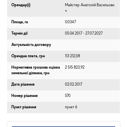
Орендар(і)
Майстер Анатолій Васильови
ч
Площа, га
0.0347
Термін дії
05.04.2017 - 27.07.2027
Актуальність договору
Орендна плата, грн
113 212,08
Нормативна грошова оцінка
2 515 823,92
земельної ділянки, грн
Дата рішення
02.02.2017
Номер рішення
570
Пункт рішення
пункт 6