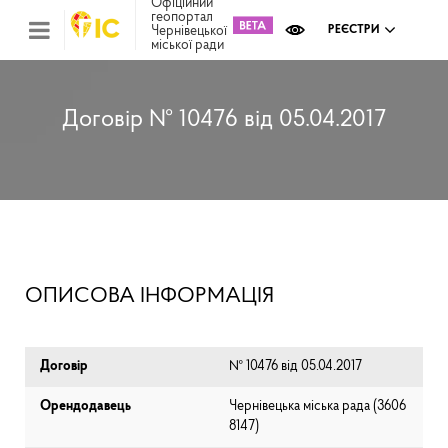
Офіційний
геопортал
Чернівецької
РЕЄСТРИ
міської ради
Міс
зем
кад
Реє
Договір № 10476 від 05.04.2017
ком
май
Інв
мап
Реє
рек
зас
Ох
ОПИСОВА ІНФОРМАЦІЯ
кул
сп
Бла
Договір
№ 10476 від 05.04.2017
Орендодавець
Чернівецька міська рада (⁨3606
8147⁩)