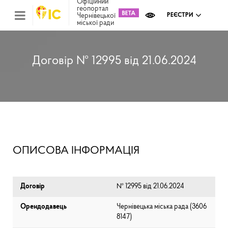
Офіційний
геопортал
Чернівецької
РЕЄСТРИ
міської ради
Міс
зем
кад
Реє
Договір № 12995 від 21.06.2024
ком
май
Інв
мап
Реє
рек
зас
Ох
ОПИСОВА ІНФОРМАЦІЯ
кул
сп
Бла
Договір
№ 12995 від 21.06.2024
Орендодавець
Чернівецька міська рада (⁨3606
8147⁩)