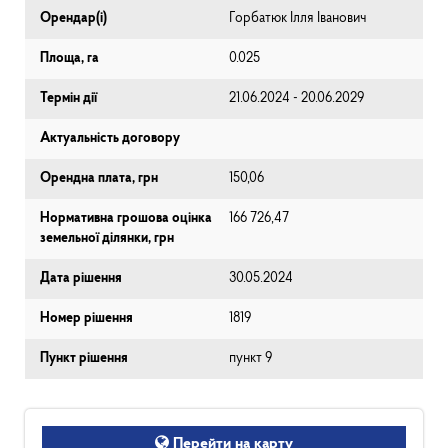
Орендар(і)
Горбатюк Ілля Іванович
Площа, га
0.025
Термін дії
21.06.2024 - 20.06.2029
Актуальність договору
Орендна плата, грн
150,06
Нормативна грошова оцінка
166 726,47
земельної ділянки, грн
Дата рішення
30.05.2024
Номер рішення
1819
Пункт рішення
пункт 9
Перейти на карту