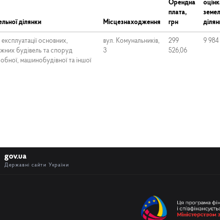
Орендна
оцінк
плата,
земел
льної ділянки
Місцезнаходження
грн
ділян
експлуатації основних,
вул. Комунальників,
299
9 984
іжних будівель та споруд
3
526,06
обної, машинобудівної та іншої
gov.ua
Державні сайти України