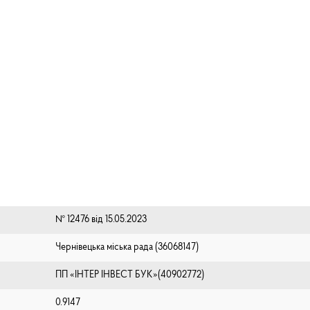
№ 12476 від 15.05.2023
Чернівецька міська рада (⁨36068147⁩)
ПП «ІНТЕР ІНВЕСТ БУК»(40902772)
0.9147