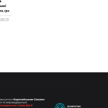
а
ьної
ки, грн
 201,72