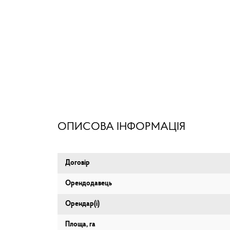
ОПИСОВА ІНФОРМАЦІЯ
Договір
Орендодавець
Орендар(і)
Площа, га