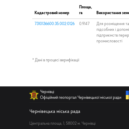
Площа,
Кадастровий номер
га
Використання земе
7310136600:35:002:0126
0.9147
Для розміщення та 
підсобних і допом
підприємств перер
промисловості
* Дані в процесі верифікації
Чернівці
Офіційний геопортал Чернівецької міської ради
Чернівецька міська рада
Центральна площа, 1, 58002 м. Чернівці