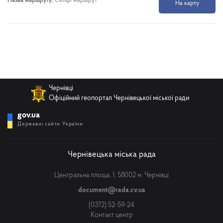
Назва маршруту:
Селфі маршрут
На карту
Чернівці
Офіційний геопортал Чернівецької міської ради
gov.ua
Державні сайти України
Чернівецька міська рада
Центральна площа, 1, 58002 м. Чернівці
document@rada.cv.ua
(0372) 52-59-24
Контакт центр