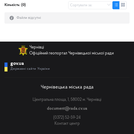
Кількість: (0)
Файли відсутні
Чернівці
Офіційний геопортал Чернівецької міської ради
gov.ua
Державні сайти України
Чернівецька міська рада
Центральна площа, 1, 58002 м. Чернівці
document@rada.cv.ua
(0372) 52-59-24
Контакт центр