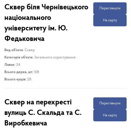
Сквер біля Чернівецького
Переглянути
національного
На карту
університету ім. Ю.
Федьковича
Вид об’єкта:
Сквер
Категорія об’єкта:
Загального користування
Лавки:
34
Всього дерев, шт:
108
Всього кущів:
28
Сквер на перехресті
Переглянути
вулиць С. Скальда та С.
На карту
Виробкевича