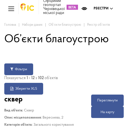
Офіційний
геопортал
Чернівецької
РЕЄСТРИ
міської ради
Міс
зем
кад
Головна
Набори даних
Об’єкти благоустрою
Реєстр об’єктів
Реє
ком
Об’єкти благоустрою
май
Інв
мап
Реє
рек
Фільтри
зас
Показується
1 - 12
з
102
об’єктів
Ох
кул
Зберегти XLS
сп
сквер
Бла
Переглянути
Вид об’єкта:
Сквер
На карту
Опис місцеположення:
Вереснева, 2
Категорія об’єкта:
Загального користування