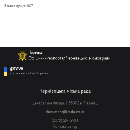
Всього кущів:
807
Чернівці
Офіційний геопортал Чернівецької міської ради
gov.ua
Державні сайти України
Чернівецька міська рада
Центральна площа, 1, 58002 м. Чернівці
document@rada.cv.ua
(0372) 52-59-24
Контакт центр