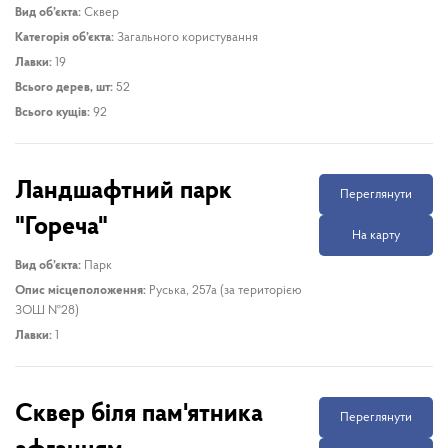
Вид об’єкта:
Сквер
Категорія об’єкта:
Загального користування
Лавки:
19
Всього дерев, шт:
52
Всього кущів:
92
Ландшафтний парк
Переглянути
"Гореча"
На карту
Вид об’єкта:
Парк
Опис місцеположення:
Руська, 257а (за територією
ЗОШ №28)
Лавки:
1
Сквер біля пам'ятника
Переглянути