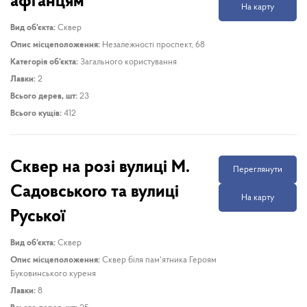
афганцям
На карту
Вид об’єкта:
Сквер
Опис місцеположення:
Незалежності проспект, 68
Категорія об’єкта:
Загального користування
Лавки:
2
Всього дерев, шт:
23
Всього кущів:
412
Сквер на розі вулиці М.
Переглянути
Садовського та вулиці
На карту
Руської
Вид об’єкта:
Сквер
Опис місцеположення:
Сквер біля пам'ятника Героям
Буковинського куреня
Лавки:
8