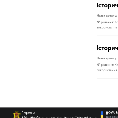
Істори
Назва ареалу:
№ рішення:
Ко
використання і
Істори
Назва ареалу:
№ рішення:
Ко
використання і
gov.ua
Чернівці
Державн
Офіційний геопортал Чернівецької міської ради