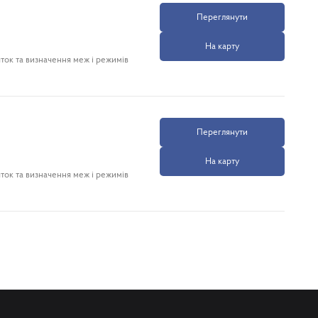
Переглянути
На карту
ток та визначення меж і режимів
Переглянути
На карту
ток та визначення меж і режимів