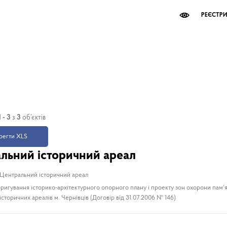
РЕЄСТР
1 - 3
з
3
об’єктів
егти XLS
льний історичний ареал
Центральний історичний ареал
ригування історико-архітектурного опорного плану і проекту зон охорони пам'я
сторичних ареалів м. Чернівців (Договір від 31.07.2006 № 146)