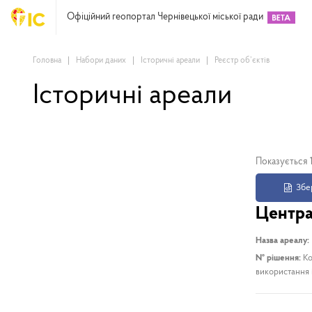
Офіційний геопортал Чернівецької міської ради
Головна
Набори даних
Історичні ареали
Реєстр об’єктів
Історичні ареали
Показується
Збер
Центра
Назва ареалу:
№ рішення:
Ко
використання і