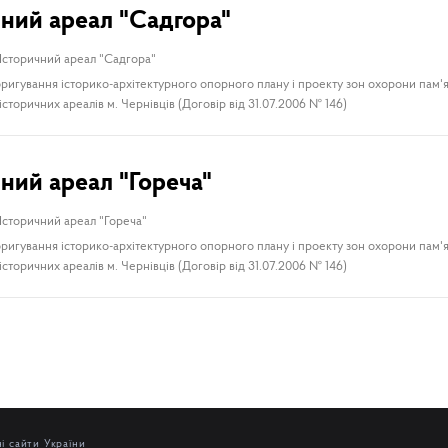
чний ареал "Садгора"
Історичний ареал "Садгора"
ригування історико-архітектурного опорного плану і проекту зон охорони пам'я
сторичних ареалів м. Чернівців (Договір від 31.07.2006 № 146)
чний ареал "Гореча"
Історичний ареал "Гореча"
ригування історико-архітектурного опорного плану і проекту зон охорони пам'я
сторичних ареалів м. Чернівців (Договір від 31.07.2006 № 146)
і сайти України