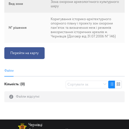
Зона охорони археологічного культурного
Вид зони
шару
Коригування історико-архітектурного
опорного плану і проекту зон охорони
№ рішення
пам'яток та визначення меж і режимів
використання історичних ареалів м.
Чернівців (Договір від 31.07.2006 № 146)
Перейти на карту
Файли
Кількість: (0)
Файли відсутні
Чернівці