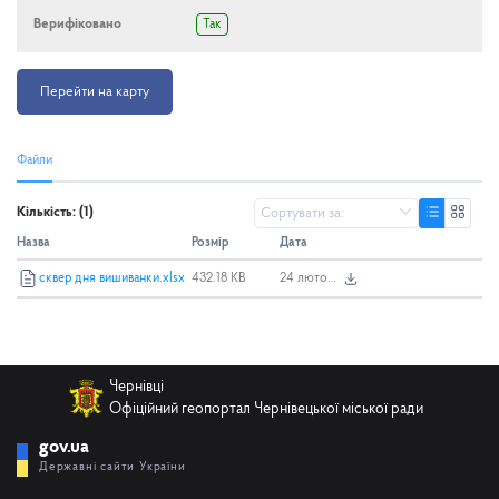
Верифіковано
Так
Перейти на карту
Файли
Кількість: (1)
Назва
Розмір
Дата
сквер дня вишиванки.xlsx
432.18 KB
24 лютого 2025 р., 12:07
Чернівці
Офіційний геопортал Чернівецької міської ради
gov.ua
Державні сайти України