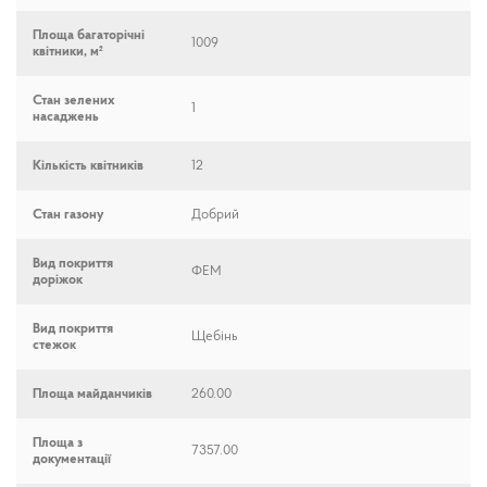
Площа багаторічні
1009
квітники, м²
Стан зелених
1
насаджень
Кількість квітників
12
Стан газону
Добрий
Вид покриття
ФЕМ
доріжок
Вид покриття
Щебінь
стежок
Площа майданчиків
260.00
Площа з
7357.00
документації