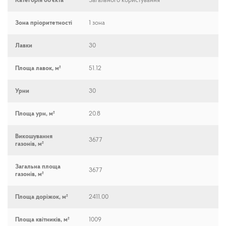
Категорія об’єкта
Загального користування
Зона пріоритетності
1 зона
Лавки
30
Площа лавок, м²
51.12
Урни
30
Площа урн, м²
20.8
Викошування
3677
газонів, м²
Загальна площа
3677
газонів, м²
Площа доріжок, м²
2411.00
Площа квітників, м²
1009