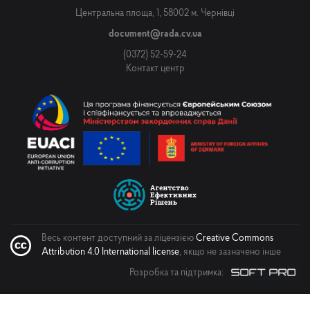
Центральна площа, 1, 58002 м. Чернівці
document@rada.cv.ua
(0372) 52-59-24
Контакт центр
Весь контент доступний за ліцензією
Creative Commons
Attribution 4.0 International license
, якщо не зазначено інше
Розробка та підтримка: