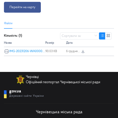
Перейти на карту
Файли
Кількість: (1)
Назва
Розмір
Дата
IMG-20231206-WA0000.jpg
90.03 KB
6 грудня 2023 р., 08:49
Чернівці
Офіційний геопортал Чернівецької міської ради
gov.ua
Державні сайти України
Чернівецька міська рада