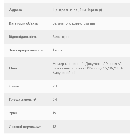
Адреса
Центральна пл., 1 (м.Чернівці)
Категорія об’єкта
Загального користування
Відповідальність
Зелентрест
Зона пріоритетності
1 зона
Номер в рішенні: 1. Документ: 50 сесія VI
Опис
скликання рішення №1233 від 29/05/2014.
Вилучений: ні.
Лавки
23
Площа лавок, м²
34
Урни
16
Листяні дерева, шт
13