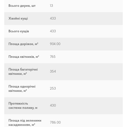
Всього дерев, шт
13
Хвойні кущі
433
Всього кущів
433
Площа доріжок, м²
904.00
Площа квітників, м²
765
Площа багаторічні
354
квітники, м²
Площа однорічні
253
квітники, м²
Протяжність
430
системи поливу, м
Площа під зеленими
786.00
насадженням, м²