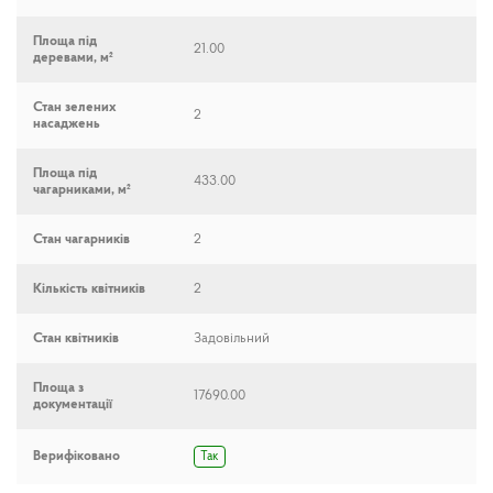
Площа під
21.00
деревами, м²
Стан зелених
2
насаджень
Площа під
433.00
чагарниками, м²
Стан чагарників
2
Кількість квітників
2
Стан квітників
Задовільний
Площа з
17690.00
документації
Верифіковано
Так