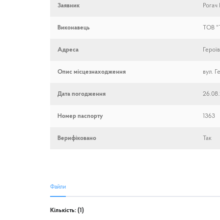
Заявник
Рогач 
Виконавець
ТОВ "
Адреса
Герої
Опис місцезнаходження
вул. Г
Дата погодження
26.08
Номер паспорту
1363
Верифіковано
Так
Файли
Кількість: (1)