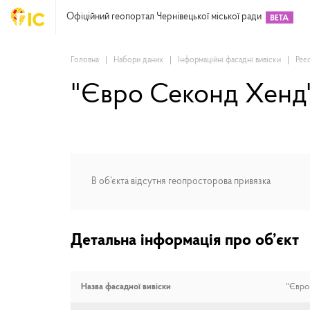
Офіційний геопортал Чернівецької міської ради
Головна
Набори даних
Інформаційні фасадні вивіски
Реє
"Євро Секонд Хенд
В об’єкта відсутня геопросторова привязка
Детальна інформація про об’єкт
Назва фасадної вивіски
"Євро