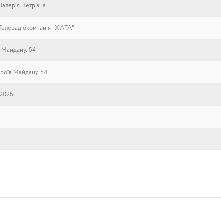
Валерія Петрівна
Телерадіокомпанія "ХАТА"
в Майдану, 54
ероїв Майдану, 54
.2025