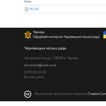
Назва
1363.pdf
Чернівці
Офіційний геопортал Чернівецької міської ради
Чернівецька міська рада
Центральна площа, 1, 58002 м. Чернівці
document@rada.cv.ua
(0372) 52-59-24
Контакт центр
Весь контент доступний за ліцензією
Creative Comm