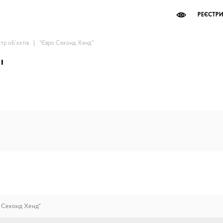
РЕЄСТР
стр об’єктів
"Євро Секонд Хенд"
"
 Секонд Хенд"