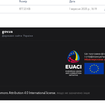
Розмір
Дата
877.23 KB
1 вересня 2025 р., 16:19
gov.ua
Державні сайти України
ons Attribution 4.0 International license
, якщо не зазначено інше