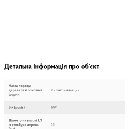
Детальна інформація про об’єкт
Назва породи
дерева та її основної
Айлант найвищий
форми
Вік (років)
1994
Діаметр на висоті 1.3
м стовбура дерева
58