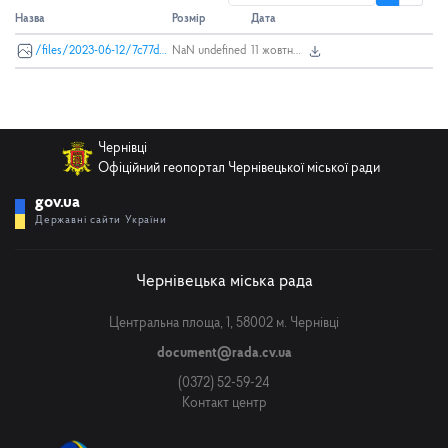
Назва
Розмір
Дата
/files/2023-06-12/7c77d994-7e17-4b79-b93b-efcde5478d7d.jpg
NaN undefined
11 жовтня 2023 р., 12:07
Чернівці
Офіційний геопортал Чернівецької міської ради
gov.ua
Державні сайти України
Чернівецька міська рада
Центральна площа, 1, 58002 м. Чернівці
document@rada.cv.ua
(0372) 52-59-24
Контакт центр