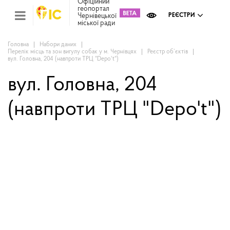
Офіційний
геопортал
Zoom:
10
Чернівецької
РЕЄСТРИ
міської ради
Міс
зем
кад
Головна
Набори даних
Перелік місць та зон вигулу собак у м. Чернівцях
Реєстр об’єктів
Реє
вул. Головна, 204 (навпроти ТРЦ "Depo't")
ком
май
вул. Головна, 204
Інв
мап
(навпроти ТРЦ "Depo't")
Реє
рек
зас
Ох
кул
сп
Бла