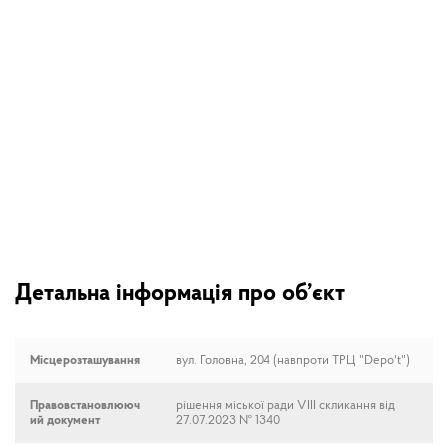
Детальна інформація про об’єкт
Місцерозташування
вул. Головна, 204 (навпроти ТРЦ "Depo't")
Правовстановлююч
рішення міської ради VIII скликання від
ий документ
27.07.2023 № 1340