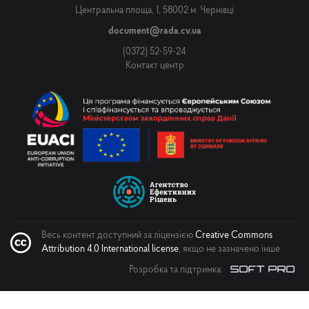
Центральна площа, 1, 58002 м. Чернівці
document@rada.cv.ua
(0372) 52-59-24
Контакт центр
Весь контент доступний за ліцензією
Creative Commons
Attribution 4.0 International license
, якщо не зазначено інше
Розробка та підтримка: