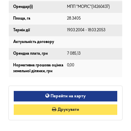
Орендар(і)
МПП "МОРІС"(14260437)
Площа, га
28.3405
Термін дії
19.03.2004 - 18.03.2053
Актуальність договору
Орендна плата, грн
7 085,13
Нормативна грошова оцінка
0,00
земельної ділянки, грн
Перейти на карту
Друкувати