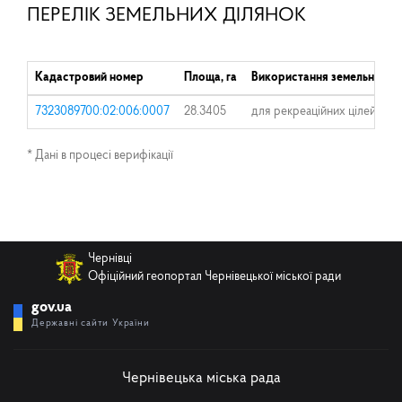
ПЕРЕЛІК ЗЕМЕЛЬНИХ ДІЛЯНОК
Кадастровий номер
Площа, га
Використання земельної ді
7323089700:02:006:0007
28.3405
для рекреаційних цілей (баз
* Дані в процесі верифікації
Чернівці
Офіційний геопортал Чернівецької міської ради
gov.ua
Державні сайти України
Чернівецька міська рада