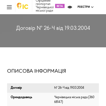
Офіційний
геопортал
Чернівецької
РЕЄСТРИ
міської ради
Міс
зем
кад
Реє
Договір № 26-Ч від 19.03.2004
ком
май
Інв
мап
Реє
рек
зас
Ох
ОПИСОВА ІНФОРМАЦІЯ
кул
сп
Бла
Договір
№ 26-Ч від 19.03.2004
Орендодавець
Чернівецька міська рада (⁨360
68147⁩)