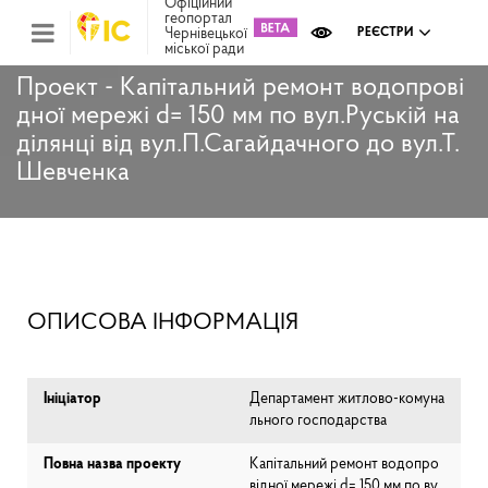
Офіційний
геопортал
Чернівецької
РЕЄСТРИ
міської ради
Міс
зем
кад
Проект - Капітальний ремонт водопрові
дної мережі d= 150 мм по вул.Руській на
Реє
ком
ділянці від вул.П.Сагайдачного до вул.Т.
май
Шевченка
Інв
мап
Реє
рек
зас
Ох
ОПИСОВА ІНФОРМАЦІЯ
кул
сп
Бла
Ініціатор
Департамент житлово-комуна
льного господарства
Повна назва проекту
Капітальний ремонт водопро
відної мережі d= 150 мм по ву