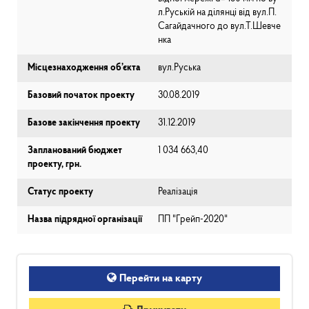
л.Руській на ділянці від вул.П.
Сагайдачного до вул.Т.Шевче
нка
Місцезнаходження об’єкта
вул.Руська
Базовий початок проекту
30.08.2019
Базове закінчення проекту
31.12.2019
Запланований бюджет
1 034 663,40
проекту, грн.
Статус проекту
Реалізація
Назва підрядної організації
ПП "Грейп-2020"
Перейти на карту