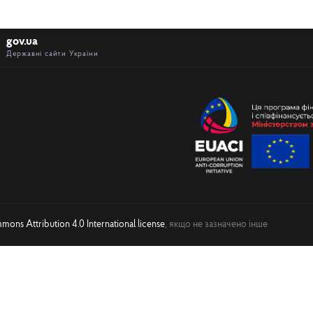
gov.ua
Державні сайти України
ons Attribution 4.0 International license
, якщо не зазначено інше