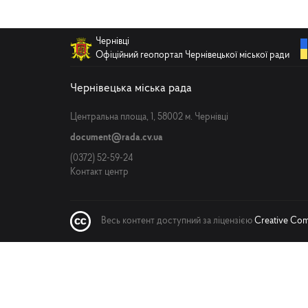
Чернівці
Офіційний геопортал Чернівецької міської ради
Чернівецька міська рада
Центральна площа, 1, 58002 м. Чернівці
document@rada.cv.ua
(0372) 52-59-24
Контакт центр
Весь контент доступний за ліцензією
Creative Comm