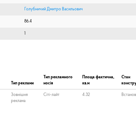
Голубничий Дмитро Васильович
86.4
1
Тип рекламного
Площа фактична,
Стан
Тип реклами
носія
кв.м
констру
Зовнішня
Сіті-лайт
4.32
Встано
реклама