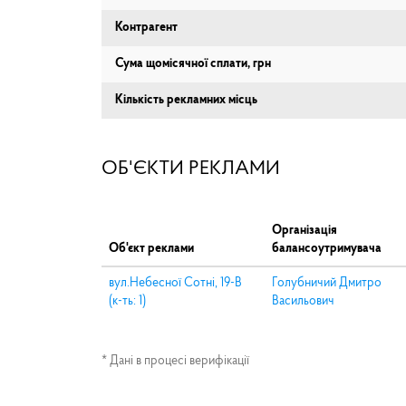
Контрагент
Сума щомісячної сплати, грн
Кількість рекламних місць
ОБ'ЄКТИ РЕКЛАМИ
Організація
Об'єкт реклами
балансоутримувача
вул.Небесної Сотні, 19-В
Голубничий Дмитро
(к-ть: 1)
Васильович
* Дані в процесі верифікації