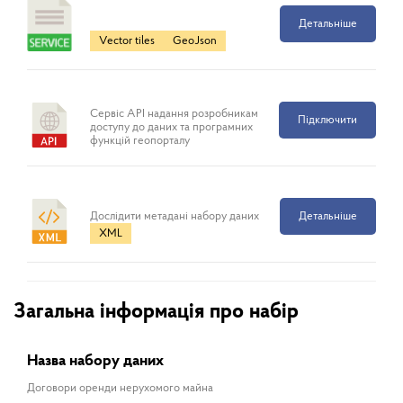
Детальніше
Vector tiles
GeoJson
Сервіс API надання розробникам
Підключити
доступу до даних та програмних
функцій геопорталу
Дослідити метадані набору даних
Детальніше
XML
Загальна інформація про набір
Назва набору даних
Договори оренди нерухомого майна