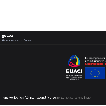
gov.ua
Державні сайти України
ons Attribution 4.0 International license
, якщо не зазначено інше