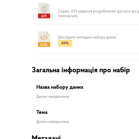
Сервіс API надання розробникам доступу до 
геопорталу
Дослідити метадані набору даних
XML
Загальна інформація про набір
Назва набору даних
Дитячі майданчики
Тема
Дитячі майданчики
Метадані