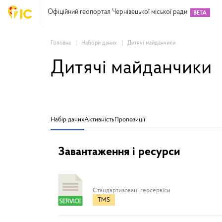
Офіційний геопортал Чернівецької міської ради
Головна
Набори даних
Дитячі майданчики
Дитячі майданчики
Набір даних
Активність
Пропозиції
Завантаження і ресурси
Cтандартизовані геосервіси
TMS