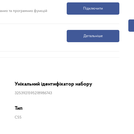
Підключити
даних та програмних функцій
Детальніше
Унікальний ідентифікатор набору
3253921595218986743
Тип
CSS