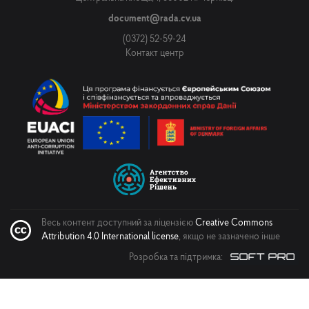
Повідомлення
document@rada.cv.ua
(0372) 52-59-24
Контакт центр
Надіслати
Весь контент доступний за ліцензією
Creative Commons
Attribution 4.0 International license
, якщо не зазначено інше
Розробка та підтримка: