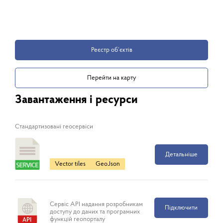
Реєстр об’єктів
Перейти на карту
Завантаження і ресурси
Cтандартизовані геосервіси
Детальніше
Vector tiles
GeoJson
Сервіс API надання розробникам
Підключити
доступу до даних та програмних
функцій геопорталу