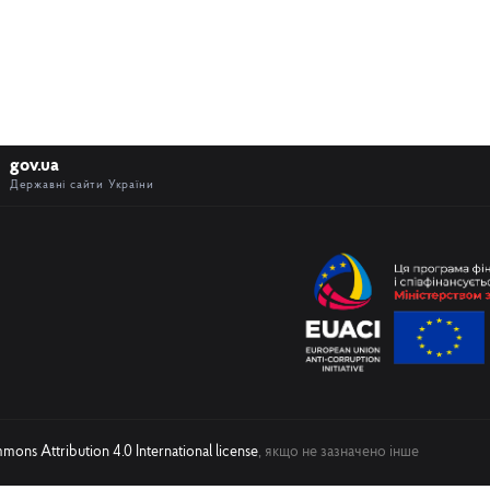
gov.ua
Державні сайти України
ons Attribution 4.0 International license
, якщо не зазначено інше