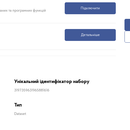
Підключити
даних та програмних функцій
Детальніше
Унікальний ідентифікатор набору
3197359631965881616
Тип
Dataset