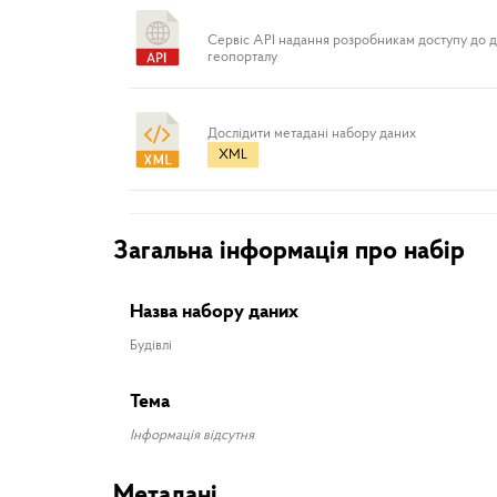
Сервіс API надання розробникам доступу до 
геопорталу
Дослідити метадані набору даних
XML
Загальна інформація про набір
Назва набору даних
Будівлі
Тема
Інформація відсутня
Метадані