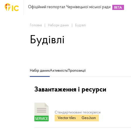
Офіційний геопортал Чернівецької міської ради
Головна
Набори даних
Будівлі
Будівлі
Набір даних
Активність
Пропозиції
Завантаження і ресурси
Cтандартизовані геосервіси
Vector tiles
GeoJson