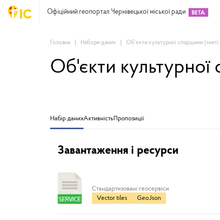
Офіційний геопортал Чернівецької міської ради
Головна
Набори даних
Об'єкти культурної спадщини (зняті 
Об'єкти культурної 
Набір даних
Активність
Пропозиції
Завантаження і ресурси
Cтандартизовані геосервіси
Vector tiles
GeoJson