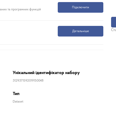
Підключити
даних та програмних функцій
Ста
Детальніше
Унікальний ідентифікатор набору
3129371592019150048
Тип
Dataset