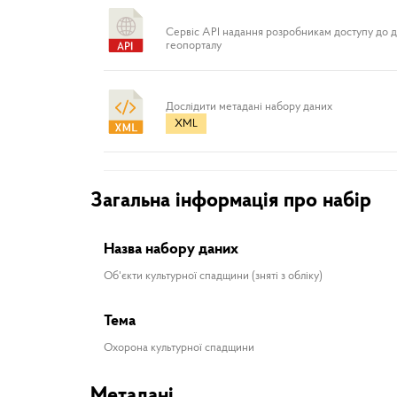
Сервіс API надання розробникам доступу до 
геопорталу
Дослідити метадані набору даних
XML
Загальна інформація про набір
Назва набору даних
Об'єкти культурної спадщини (зняті з обліку)
Тема
Охорона культурної спадщини
Метадані