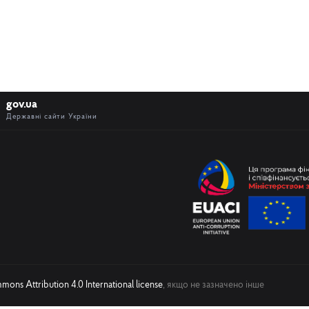
gov.ua
Державні сайти України
ons Attribution 4.0 International license
, якщо не зазначено інше