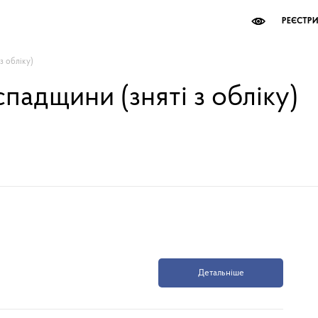
РЕЄСТР
з обліку)
спадщини (зняті з обліку)
Детальніше