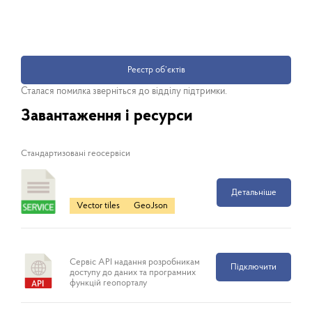
Реєстр об’єктів
Сталася помилка зверніться до відділу підтримки.
Завантаження і ресурси
Cтандартизовані геосервіси
Детальніше
Vector tiles
GeoJson
Сервіс API надання розробникам
Підключити
доступу до даних та програмних
функцій геопорталу