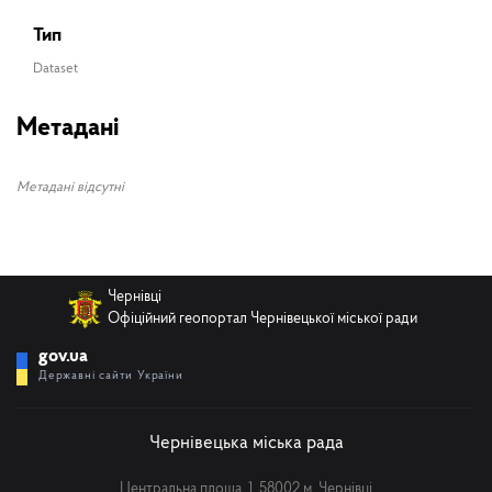
Тип
Dataset
Метадані
Метадані відсутні
ПІБ
Реєстр оновлено
10.08.2026 / 13.01.35
Чернівці
Телефон
Офіційний геопортал Чернівецької міської ради
gov.ua
Державні сайти України
Email
Чернівецька міська рада
Центральна площа, 1, 58002 м. Чернівці