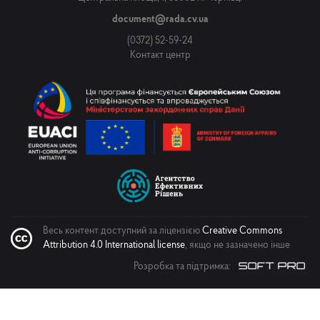
Повідомлення
document@rada.cv.ua
(0372) 52-59-24
Контакт центр
Надіслати
Весь контент доступний за ліцензією
Creative Commons
Attribution 4.0 International license
, якщо не зазначено інше
Розробка та підтримка: