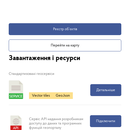
Реєстр об’єктів
Перейти на карту
Завантаження і ресурси
Cтандартизовані геосервіси
Детальніше
Vector tiles
GeoJson
Сервіс API надання розробникам
Підключити
доступу до даних та програмних
функцій геопорталу