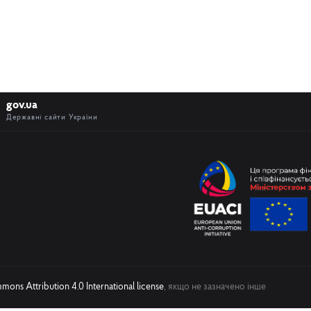
gov.ua
Державні сайти України
ons Attribution 4.0 International license
, якщо не зазначено інше