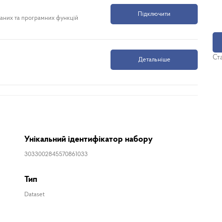
Підключити
даних та програмних функцій
Ста
Детальніше
Унікальний ідентифікатор набору
3033002845570861033
Тип
Dataset