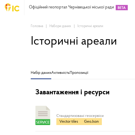
Офіційний геопортал Чернівецької міської ради
Головна
Набори даних
Історичні ареали
Історичні ареали
Набір даних
Активність
Пропозиції
Завантаження і ресурси
Cтандартизовані геосервіси
Vector tiles
GeoJson