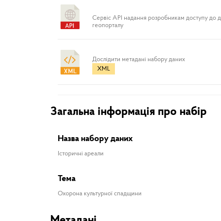
Сервіс API надання розробникам доступу до 
геопорталу
Дослідити метадані набору даних
XML
Загальна інформація про набір
Назва набору даних
Історичні ареали
Тема
Охорона культурної спадщини
Метадані