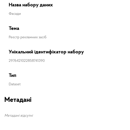
Назва набору даних
Фасади
Тема
Реєстр рекламних засіб
Унікальний ідентифікатор набору
2976421022858741390
Тип
Dataset
Метадані
Метадані відсутні
ПІБ
Реєстр оновлено
05.01.2024 / 15.06.05