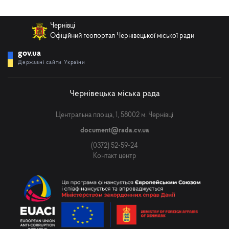
Чернівці
Телефон
Офіційний геопортал Чернівецької міської ради
gov.ua
Державні сайти України
Email
Чернівецька міська рада
Центральна площа, 1, 58002 м. Чернівці
Повідомлення
document@rada.cv.ua
(0372) 52-59-24
Контакт центр
Надіслати