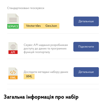
Cтандартизовані геосервіси
Детальніше
Vector tiles
GeoJson
Сервіс API надання розробникам
Підключити
доступу до даних та програмних
функцій геопорталу
Дослідити метадані набору даних
Детальніше
XML
Загальна інформація про набір