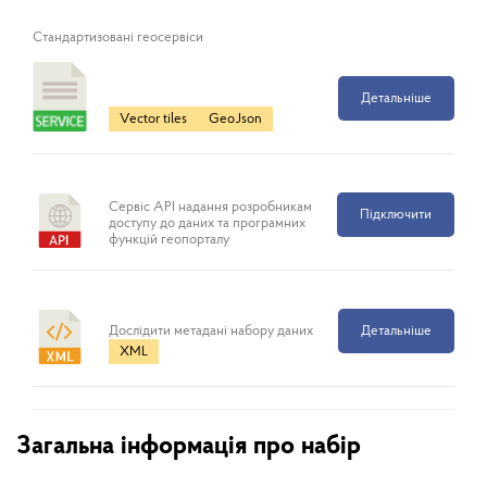
Cтандартизовані геосервіси
Детальніше
Vector tiles
GeoJson
Сервіс API надання розробникам
Підключити
доступу до даних та програмних
функцій геопорталу
Дослідити метадані набору даних
Детальніше
XML
Загальна інформація про набір