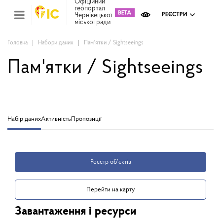
Офіційний
геопортал
Чернівецької
РЕЄСТРИ
міської ради
Міс
зем
кад
Головна
Набори даних
Пам'ятки / Sightseeings
Реє
ком
Пам'ятки / Sightseeings
май
Інв
мап
Реє
рек
Набір даних
Активність
Пропозиції
зас
Ох
кул
сп
Реєстр об’єктів
Бла
Перейти на карту
Завантаження і ресурси