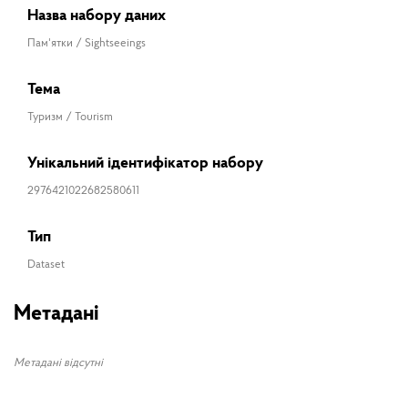
Назва набору даних
Пам'ятки / Sightseeings
Тема
Туризм / Tourism
Унікальний ідентифікатор набору
2976421022682580611
Тип
Dataset
Метадані
Метадані відсутні
ПІБ
Поки що не зафіксовано активності в цьому наборі даних