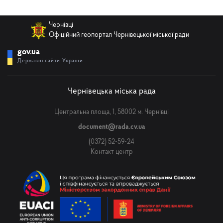
Чернівці
Телефон
Офіційний геопортал Чернівецької міської ради
gov.ua
Державні сайти України
Email
Чернівецька міська рада
Центральна площа, 1, 58002 м. Чернівці
Повідомлення
document@rada.cv.ua
(0372) 52-59-24
Контакт центр
Надіслати