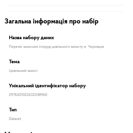
Загальна інформація про набір
Назва набору даних
Перелік захисних споруд цивільного захисту м. Чернівців
Тема
Цивільний захист
Унікальний ідентифікатор набору
2976421022632248960
Тип
Dataset