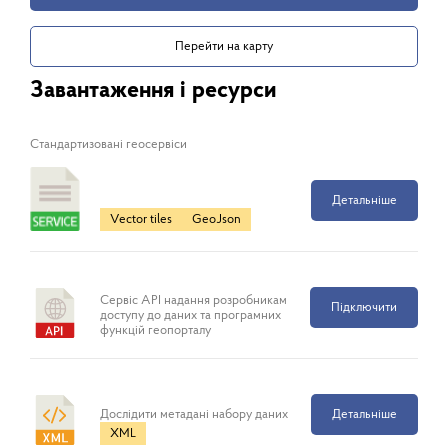
Перейти на карту
Завантаження і ресурси
Cтандартизовані геосервіси
Детальніше
Vector tiles
GeoJson
Сервіс API надання розробникам
Підключити
доступу до даних та програмних
функцій геопорталу
Дослідити метадані набору даних
Детальніше
XML