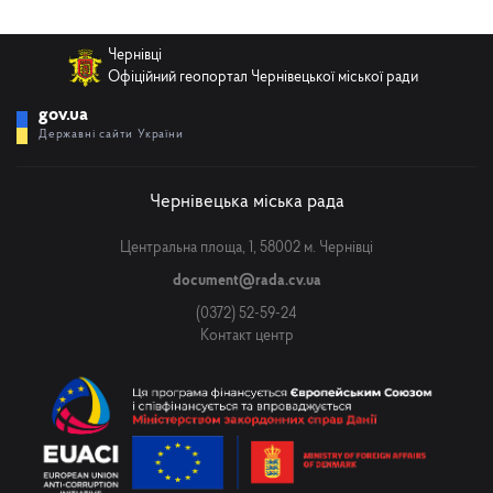
Чернівці
Телефон
Офіційний геопортал Чернівецької міської ради
gov.ua
Державні сайти України
Email
Чернівецька міська рада
Центральна площа, 1, 58002 м. Чернівці
Повідомлення
document@rada.cv.ua
(0372) 52-59-24
Контакт центр
Надіслати