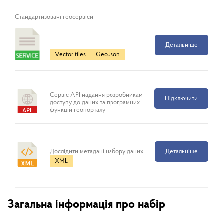
Cтандартизовані геосервіси
Детальніше
Vector tiles
GeoJson
Сервіс API надання розробникам
Підключити
доступу до даних та програмних
функцій геопорталу
Дослідити метадані набору даних
Детальніше
XML
Загальна інформація про набір