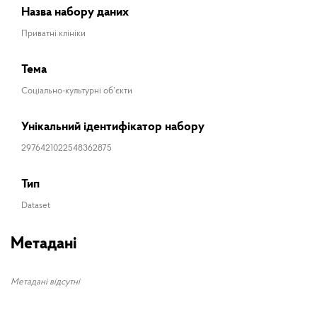
Назва набору даних
Приватні клініки
Тема
Соціально-культурні об’єкти
Унікальний ідентифікатор набору
2976421022548362875
Тип
Dataset
Метадані
Метадані відсутні
ПІБ
Реєстр оновлено
04.10.2023 / 11.59.02