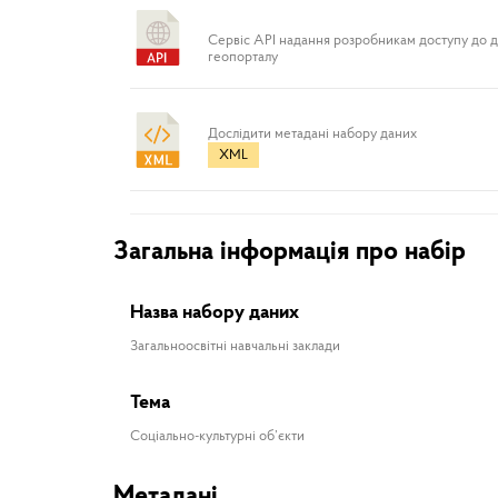
Сервіс API надання розробникам доступу до 
геопорталу
Дослідити метадані набору даних
XML
Загальна інформація про набір
Назва набору даних
Загальноосвітні навчальні заклади
Тема
Соціально-культурні об’єкти
Метадані