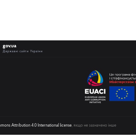
gov.ua
Державні сайти України
ons Attribution 4.0 International license
, якщо не зазначено інше