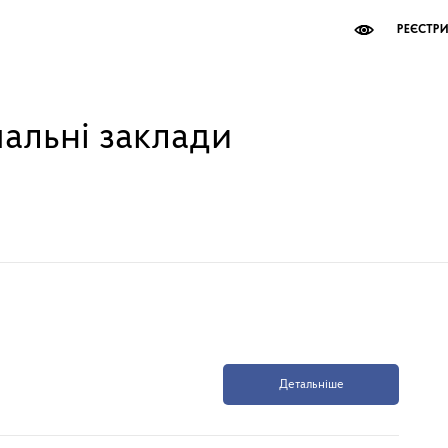
РЕЄСТР
чальні заклади
Детальніше