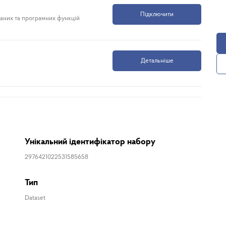
Підключити
даних та програмних функцій
Детальніше
Унікальний ідентифікатор набору
2976421022531585658
Тип
Dataset