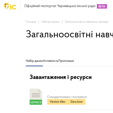
Офіційний геопортал Чернівецької міської ради
Головна
Набори даних
Загальноосвітні навчальні заклади
Загальноосвітні нав
Набір даних
Активність
Пропозиції
Завантаження і ресурси
Cтандартизовані геосервіси
Vector tiles
GeoJson