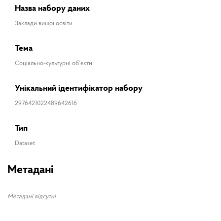
Назва набору даних
Заклади вищої освіти
Тема
Соціально-культурні об’єкти
Унікальний ідентифікатор набору
2976421022489642616
Тип
Dataset
Метадані
Метадані відсутні
ПІБ
Реєстр оновлено
30.10.2023 / 12.13.02