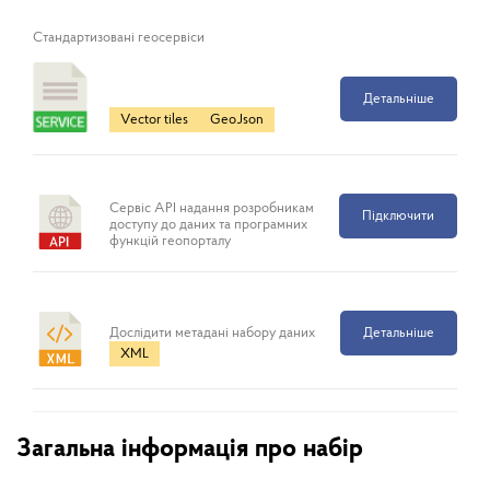
Cтандартизовані геосервіси
Детальніше
Vector tiles
GeoJson
Сервіс API надання розробникам
Підключити
доступу до даних та програмних
функцій геопорталу
Дослідити метадані набору даних
Детальніше
XML
Загальна інформація про набір