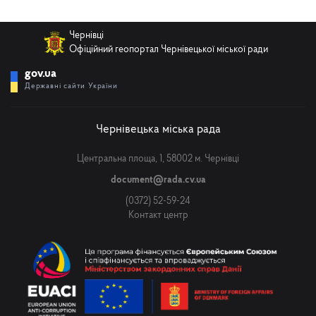
Чернівці
Телефон
Офіційний геопортал Чернівецької міської ради
gov.ua
Державні сайти України
Email
Чернівецька міська рада
Центральна площа, 1, 58002 м. Чернівці
Повідомлення
document@rada.cv.ua
(0372) 52-59-24
Контакт центр
Надіслати