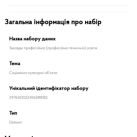
Загальна інформація про набір
Назва набору даних
Заклади професійної (професійно-технічної) освіти
Тема
Соціально-культурні об’єкти
Унікальний ідентифікатор набору
2976421022456088182
Тип
Dataset