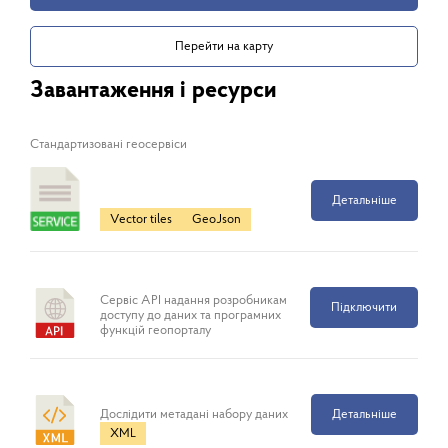
Перейти на карту
Завантаження і ресурси
Cтандартизовані геосервіси
Детальніше
Vector tiles
GeoJson
Сервіс API надання розробникам
Підключити
доступу до даних та програмних
функцій геопорталу
Дослідити метадані набору даних
Детальніше
XML