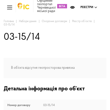
Офіційний
геопортал
Чернівецької
РЕЄСТРИ
міської ради
Міс
зем
кад
Головна
Набори даних
Охоронні договори
Реєстр об’єктів
03-15/14
Реє
ком
май
03-15/14
Інв
мап
Реє
рек
зас
В об’єкта відсутня геопросторова привязка
Ох
кул
сп
Бла
Детальна інформація про об’єкт
Номер договору
03-15/14