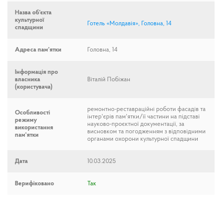
Назва об'єкта
культурної
Готель «Молдавія», Головна, 14
спадщини
Адреса пам’ятки
Головна, 14
Інформація про
власника
Віталій Побіжан
(користувача)
ремонтно-реставраційні роботи фасадів та
Особливості
інтер'єрів пам'ятки/її частини на підставі
режиму
науково-проєктної документації, за
використання
висновком та погодженням з відповідними
пам'ятки
органами охорони культурної спадщини
Дата
10.03.2025
Верифіковано
Так