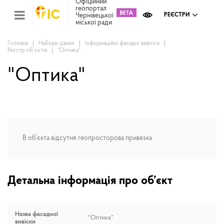
Офіційний
геопортал
Чернівецької
РЕЄСТРИ
міської ради
Міс
зем
кад
Головна
Набори даних
Інформаційні фасадні вивіски
Реєстр об’єктів
"Оптика"
Реє
ком
май
"Оптика"
Інв
мап
Реє
рек
зас
В об’єкта відсутня геопросторова привязка
Ох
кул
сп
Бла
Детальна інформація про об’єкт
Назва фасадної
"Оптика"
вивіски