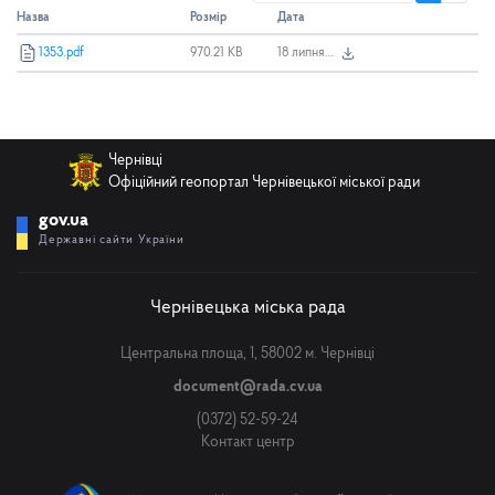
Назва
Розмір
Дата
1353.pdf
970.21 KB
18 липня 2025 р., 14:31
Чернівці
Офіційний геопортал Чернівецької міської ради
gov.ua
Державні сайти України
Чернівецька міська рада
Центральна площа, 1, 58002 м. Чернівці
document@rada.cv.ua
(0372) 52-59-24
Контакт центр