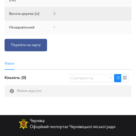
(см)
Висота дерева (м)
5
Незадо­вільний
+
Перейти на карту
Файли
Кількість: (0)
Файли відсутні
Чернівці
Офіційний геопортал Чернівецької міської ради