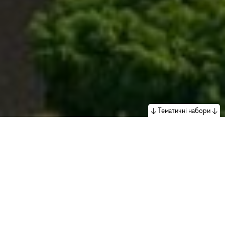
Тематичні набори
Охорона культурної
спадщини
Карта
Реєстри