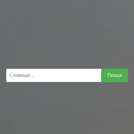
Пошук
Знайдено відповідностей:
×
←
→
1-50