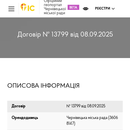
Офіційний
геопортал
Чернівецької
РЕЄСТРИ
міської ради
Міс
зем
кад
Реє
Договір № 13799 від 08.09.2025
ком
май
Інв
мап
Реє
рек
зас
Ох
ОПИСОВА ІНФОРМАЦІЯ
кул
сп
Бла
Договір
№ 13799 від 08.09.2025
Орендодавець
Чернівецька міська рада (⁨3606
8147⁩)