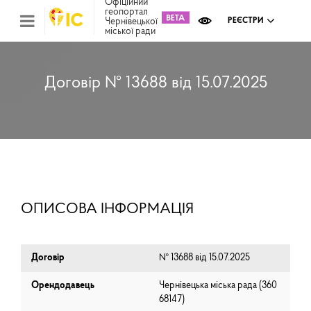
Офіційний
геопортал
Чернівецької
РЕЄСТРИ
міської ради
Міс
зем
кад
Реє
Договір № 13688 від 15.07.2025
ком
май
Інв
мап
Реє
рек
зас
Ох
ОПИСОВА ІНФОРМАЦІЯ
кул
сп
Бла
Договір
№ 13688 від 15.07.2025
Орендодавець
Чернівецька міська рада (⁨360
68147⁩)