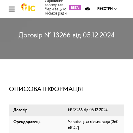
Офіційний
геопортал
Чернівецької
РЕЄСТРИ
міської ради
Міс
зем
кад
Реє
Договір № 13266 від 05.12.2024
ком
май
Інв
мап
Реє
рек
зас
Ох
ОПИСОВА ІНФОРМАЦІЯ
кул
сп
Бла
Договір
№ 13266 від 05.12.2024
Орендодавець
Чернівецька міська рада (⁨360
68147⁩)