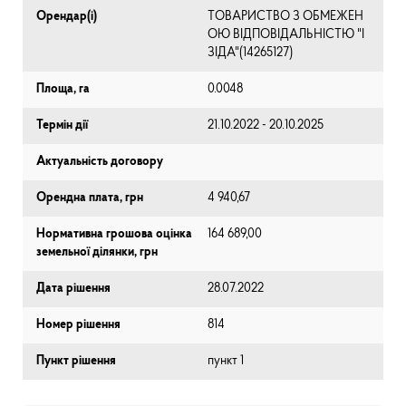
Орендар(і)
ТОВАРИСТВО З ОБМЕЖЕН
ОЮ ВІДПОВІДАЛЬНІСТЮ "І
ЗІДА"(14265127)
Площа, га
0.0048
Термін дії
21.10.2022 - 20.10.2025
Актуальність договору
Орендна плата, грн
4 940,67
Нормативна грошова оцінка
164 689,00
земельної ділянки, грн
Дата рішення
28.07.2022
Номер рішення
814
Пункт рішення
пункт 1