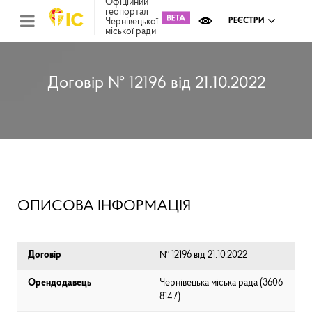
Офіційний
геопортал
Чернівецької
РЕЄСТРИ
міської ради
Міс
зем
кад
Реє
Договір № 12196 від 21.10.2022
ком
май
Інв
мап
Реє
рек
зас
Ох
ОПИСОВА ІНФОРМАЦІЯ
кул
сп
Бла
Договір
№ 12196 від 21.10.2022
Орендодавець
Чернівецька міська рада (⁨3606
8147⁩)