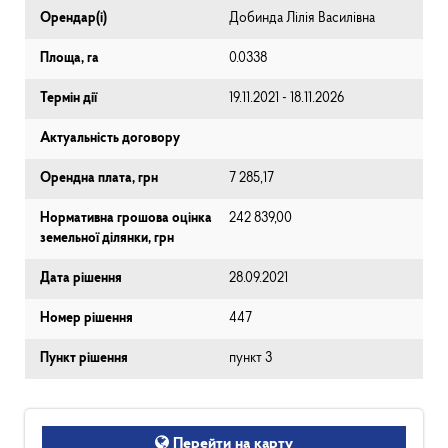
Орендар(і)
Добинда Лілія Василівна
Площа, га
0.0338
Термін дії
19.11.2021 - 18.11.2026
Актуальність договору
Орендна плата, грн
7 285,17
Нормативна грошова оцінка
242 839,00
земельної ділянки, грн
Дата рішення
28.09.2021
Номер рішення
447
Пункт рішення
пункт 3
Перейти на карту