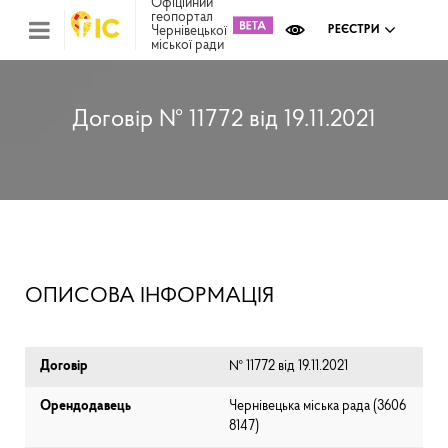
Офіційний
геопортал
Чернівецької
РЕЄСТРИ
міської ради
Міс
зем
кад
Реє
Договір № 11772 від 19.11.2021
ком
май
Інв
мап
Реє
рек
зас
Ох
ОПИСОВА ІНФОРМАЦІЯ
кул
сп
Бла
Договір
№ 11772 від 19.11.2021
Орендодавець
Чернівецька міська рада (⁨3606
8147⁩)