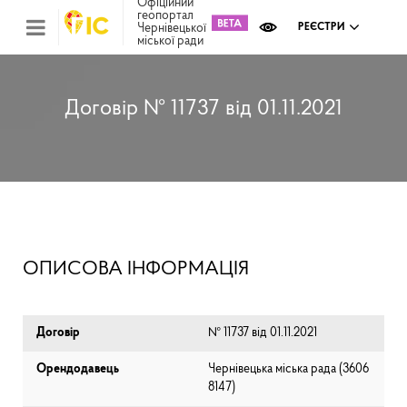
Офіційний
геопортал
Чернівецької
РЕЄСТРИ
міської ради
Міс
зем
кад
Реє
Договір № 11737 від 01.11.2021
ком
май
Інв
мап
Реє
рек
зас
Ох
ОПИСОВА ІНФОРМАЦІЯ
кул
сп
Бла
Договір
№ 11737 від 01.11.2021
Орендодавець
Чернівецька міська рада (⁨3606
8147⁩)