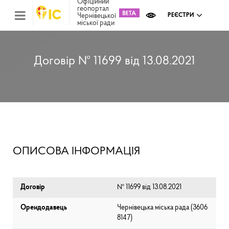
Офіційний
геопортал
Чернівецької
РЕЄСТРИ
міської ради
Міс
зем
кад
Реє
Договір № 11699 від 13.08.2021
ком
май
Інв
мап
Реє
рек
зас
Ох
ОПИСОВА ІНФОРМАЦІЯ
кул
сп
Бла
Договір
№ 11699 від 13.08.2021
Орендодавець
Чернівецька міська рада (⁨3606
8147⁩)